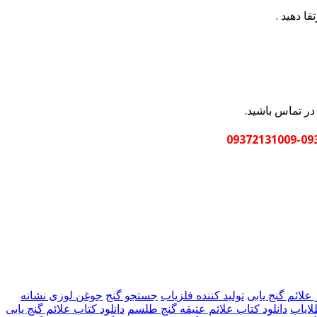
قا دهید .
در تماس باشید.
09362
علائم گنج یابی
تولید کننده فلزیاب
جستجو گنج
جوغن لوزی نشانه
ایاب
دانلود کتاب علائم عتیقه گنج طلسم
دانلود کتاب علائم گنج یابی