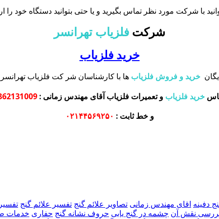
انید با شرکت مورد نظر تماس بگیرید و یا حتی بتوانید دستگاه خود را ارت
شرکت
فلزیاب تهرانسر
خرید فلزیاب
یگان
خرید و فروش فلزیاب
ها با کارشناسان شر کت فلزیاب تهرانسر 
ناس
خرید فلزیاب
و تعمیرات فلزیاب آقای مهندس زمانی
:
131009-09372131009
و خط ثابت :
۰۲۱۴۴۵۶۹۲۵۰
نج دفینه
اقای مهندس زمانی
تصاویر علائم گنج
تفسیر علائم گنج
تفسیر 
 بررسی نقش آن
چشمه در گنج یابی
حروف نشانه گنج
حفاری
خدمات طل