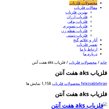
محصولات فلزیاب
مقالات فلزیاب
بهترین فلزیاب
فلزیاب ارزان
فلزیاب بوقی
فلزیاب تصویری
فلزیاب نقطه زن
فلزیاب دستی
آثار و علائم گنج
تعمیر فلزیاب
ارتباط با ما
درباره ما
خانه
/
محصولات فلزیاب
/
فلزیاب aks هفت آنتن
فلزیاب aks هفت آنتن
felezyabtehran
محصولات فلزیاب
1,158 نمایش ها
فلزیاب aks هفت آنتن