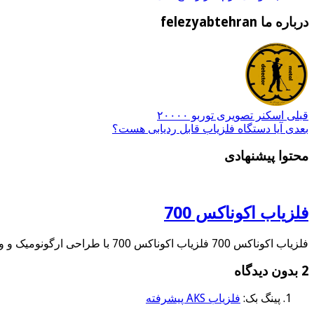
درباره ما felezyabtehran
قبلی
اسکنر تصویری توربو ۲۰۰۰۰
بعدی
آیا دستگاه فلزیاب قابل ردیابی هست؟
محتوا پیشنهادی
فلزیاب اکوناکس 700
فلزیاب اکوناکس 700 فلزیاب اکوناکس 700 با طراحی ارگونومیک و وزن سبک،استفاده از آن را …
2 بدون دیدگاه
پینگ بک:
فلزیاب AKS پیشرفته