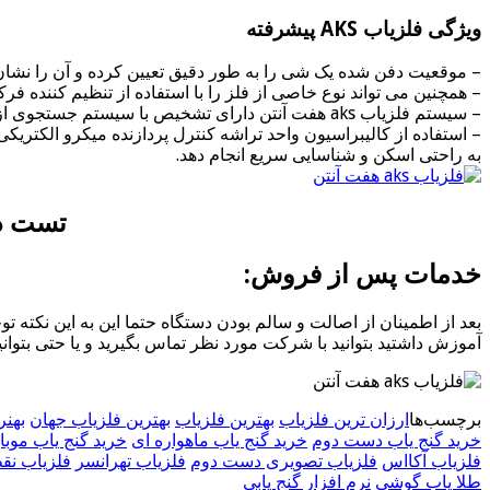
ویژگی فلزیاب AKS پیشرفته
– موقعیت دفن شده یک شی را به طور دقیق تعیین کرده و آن را نشان
– همچنین می تواند نوع خاصی از فلز را با استفاده از تنظیم کننده فر
– سیستم فلزیاب aks هفت آنتن دارای تشخیص با سیستم جستجوی از راه دور و موقعیت یابی دقیق.
– استفاده از کالیبراسیون واحد تراشه کنترل پردازنده میکرو الکتری
به راحتی اسکن و شناسایی سریع انجام دهد.
تست د
خدمات پس از فروش:
بعد از اطمینان از اصالت و سالم بودن دستگاه حتما این به این نکته ت
آموزش داشتید بتوانید با شرکت مورد نظر تماس بگیرید و یا حتی بتوانید
برچسب‌ها
ارزان ترین فلزیاب
بهترین فلزیاب
بهترین فلزیاب جهان
بهنر
خرید گنج یاب دست دوم
خرید گنج یاب ماهواره ای
خرید گنج یاب موبا
فلزیاب آکااس
فلزیاب تصویری دست دوم
فلزیاب تهرانسر
فلزیاب نق
طلا یاب گوشی
نرم افزار گنج یابی