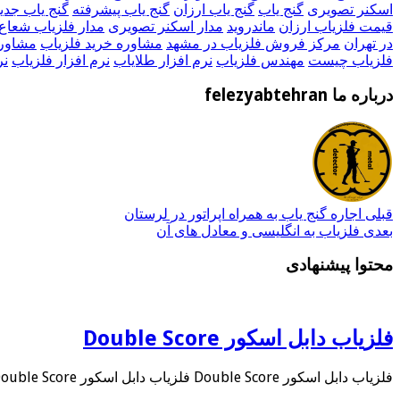
اسکنر تصویری
گنج یاب
گنج یاب ارزان
گنج یاب پیشرفته
گنج یاب جدی
قیمت فلزیاب ارزان
ماندروید
مدار اسکنر تصویری
مدار فلزیاب شعاع
در تهران
مرکز فروش فلزیاب در مشهد
مشاوره خرید فلزیاب
مشاوره
فلزیاب چیست
مهندس فلزیاب
نرم افزار طلایاب
نرم افزار فلزیاب
نر
درباره ما felezyabtehran
قبلی
اجاره گنج یاب به همراه اپراتور در لرستان
بعدی
فلزیاب به انگلیسی و معادل های آن
محتوا پیشنهادی
فلزیاب دابل اسکور Double Score
فلزیاب دابل اسکور Double Score فلزیاب دابل اسکور Double Score نوکتا ترکیه به انگلیسی Double Score …