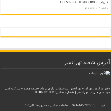
فلزیاب FULL SENSOR TURBO 18000
اکتبر 17, 2021
3
آدرس شعبه تهرانسر
دفتر مرکزی : تهران – تهرانسر -ساختمان اداری پرهام -طبقه هفتم – شرکت فنی
مهندسی فلزیاب تهرانسر | شماره تماس : 09102181088
| تلفن ثابت : 44569250-021 | ساعات تماس همه روزه 9 الی 17