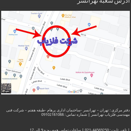
آدرس شعبه تهرانسر
دفتر مرکزی : تهران – تهرانسر -ساختمان اداری پرهام -طبقه هفتم – شرکت فنی
مهندسی فلزیاب تهرانسر | شماره تماس : 09102181088
| تلفن ثابت : 44569250-021 | ساعات تماس همه روزه 9 الی 17