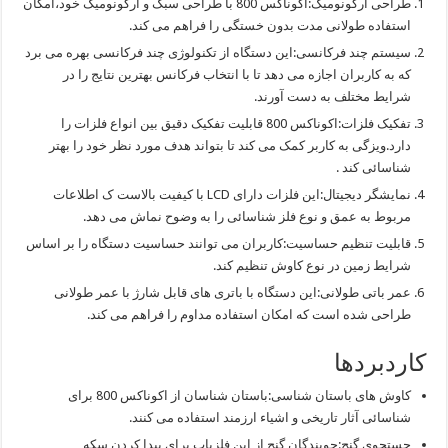
طراحی ارگونومیک:اکوناکس 800 با طراحی سبک و ارگونومیک خود،امکان
استفاده طولانی مدت بدون خستگی را فراهم می کند.
سیستم چند فرکانسی:این دستگاه از تکنولوژی چند فرکانسی بهره می برد
که به کاربران اجازه می دهد تا با انتخاب فرکانس بهترین نتایج را در
شرایط مختلف به دست آورند.
تفکیک فلزات:اکوناکس 800 قابلیت تفکیک دقیق بین انواع فلزات را
دارد.ویزگی به کاربر کمک می کند تا بتواند هدف مورد نظر خود را بهتر
شناسائی کند .
نمایشگر دیجیتال:این فلزات دارای LCD با کیفیت بالاست ک اطلاعات
مربوط به عمق و نوع فلز شناسائی را به وضوح نماش می دهد.
قابلیت تنظیم حساسیت:کاربران می توانند حساسیت دستگاه را بر اساس
شرایط زمین در نوع کاوش تنظیم کند.
عمر باتی طولانی:این دستگاه با باتری های قابل شارژ با عمر طولانی
طراحی شده است که امکان استفاده مداوم را فراهم می کند.
کاردبردها
کاوش های باستان شناسی:باستان شناسان از اکوناکس 800 برای
شناسائی آثار تاریخی و اشیاء ارزمند استفاده می کنند.
جستجوی گنج:جویندگان گنج از این فلزیاب برای پیدا کردن سکه