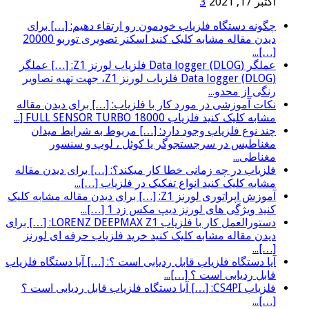
اکتبر 17, 2021
3
چگونه دستگاه فلزیاب خودمون رو ارتقاء دهیم: […] برای
دیدن مقاله مشابه کلیک کنید اسکنر تصویری توربو 20000
[…]...
عملگر (Data logger (DLOG فلزیاب لورنز Z1: […] عملگر
(Data logger (DLOG فلزیاب لورنز Z1، جهت تهیه تصاویر
رنگی از محدو...
نکات آموزشی در مورد کار با فلزیاب: […] برای دیدن مقاله
مشابه کلیک کنید فلزیاب FULL SENSOR TURBO 18000 [...
چند نوع فلزیاب وجود دارد: […] مربوط به شرایط میدان
مغناطیس در سرجستجوگر یا کوئل ، لوپ و سنسور
مغناطی...
فلزیاب در چه زمانی خطا کار میکند؟: […] برای دیدن مقاله
مشابه کلیک کنید انواع تفکیک در فلزیاب […]...
آموزش اپراتوری لورنز Z1: […] برای دیدن مقاله مشابه کلیک
کنید ویژگی های لورنز دیپ مکس زد 1 […]...
دستورالعمل کار با فلزیاب LORENZ DEEPMAX Z1: […] برای
دیدن مقاله مشابه کلیک کنید خرید فلزیاب حرفه ای لورنز
[…]...
آیا دستگاه فلزیاب قابل ردیابی است ؟: […] آیا دستگاه فلزیاب
قابل ردیابی است ؟ […]...
فلزیاب CS4PI: […] آیا دستگاه فلزیاب قابل ردیابی است ؟
[…]...