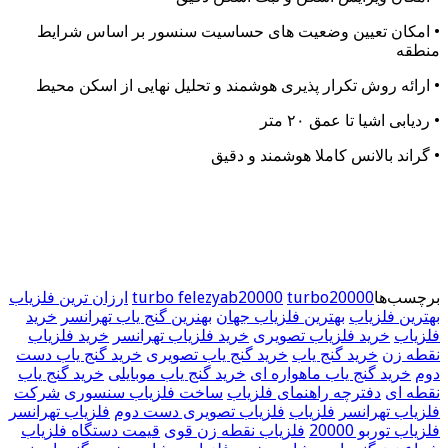
• امکان تعیین وضعیت های حساسیت سنسور بر اساس شرایط
منطقه
• ارائه روش تکرار پذیری هوشمند و تحلیل نهایی از اسکن محیط
• ردیابی اشیا تا عمق ۲۰ متر
• گراند بالانس کاملا هوشمند و دقیق
برچسب‌ها
turbo20000
turbo felezyab20000
ارزان ترین فلزیاب
بهترین فلزیاب
بهترین فلزیاب جهان
بهنرین گنج یاب تهرانسر
خرید
فلزیاب
خرید فلزیاب تصویری
خرید فلزیاب تهرانسر
خرید فلزیاب
نقطه زن
خرید گنج یاب
خرید گنج یاب تصویری
خرید گنج یاب دست
دوم
خرید گنج یاب ماهواره ای
خرید گنج یاب موبایلی
خرید گنج یاب
نقطه ای
دفترچه راهنمای فلزیاب
ساخت فلزیاب سنسوری
شرکت
فلزیاب تهرانسر
فلزیاب
فلزیاب تصویری دست دوم
فلزیاب تهرانسر
فلزیاب توربو 20000
فلزیاب نقطه زن قوی
قیمت دستگاه فلزیاب