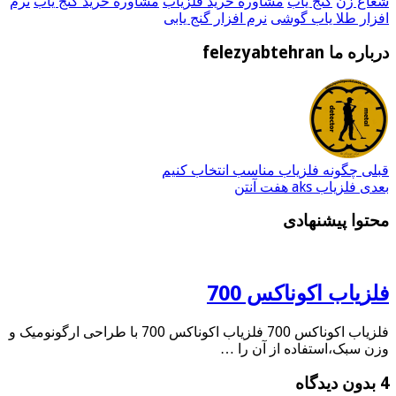
شعاع زن
گنج یاب
مشاوره خرید فلزیاب
مشاوره خرید گنج یاب
نرم
افزار طلا یاب گوشی
نرم افزار گنج یابی
درباره ما felezyabtehran
قبلی
چگونه فلزیاب مناسب انتخاب کنیم
بعدی
فلزیاب aks هفت آنتن
محتوا پیشنهادی
فلزیاب اکوناکس 700
فلزیاب اکوناکس 700 فلزیاب اکوناکس 700 با طراحی ارگونومیک و
وزن سبک،استفاده از آن را …
4 بدون دیدگاه