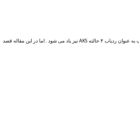
ردیاب aks تک آنتن در مقالات گذشته ما به معرفی یکی از بهترین ردیاب های موجود در بازار را به نام فلزیاب AKS پرداختیم . که از این ردیاب به عنوان ردیاب ۴ حالته AKS نیز یاد می شود . اما در این مقاله قصد