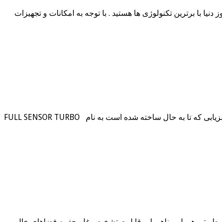
SUPER شما دارای بی نظیرترین دستگاه تصویری روز دنیا با برترین تکنولوژی ها هستید . با توجه به امکانات و تجهیزات
انواع سنسور و سوپر سنسور فلزیاب ۱-فلزیاب FULL SENSOR TURBO 18000 انواع سنسور و سوپر سنسور فلزیاب : بهترین و قوی ترین فلزیابی که تا به حال ساخته شده است به نام FULL SENSOR TURBO
 کارکرد در زمین های رطوبتی هموار و ناهموار -قابلیت تشخیص غار،حفره،فضاهای خالی