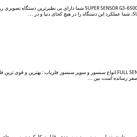
فلزیاب SUPER SENSOR G3-6500 با خرید فلزیاب تصویری بی نظیر  SENSOR G3-6500
 ویزگی های فلزیاب قدرتمند X-W -امکان دریافت و پردازش تصاویر به صورت سه بعدی -قابلیت