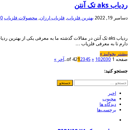
ردیاب aks تک آنتن
دسامبر 19, 2022
بهترین فلزیاب
,
فلزیاب ارزان
,
محصولات فلزیاب
0
دارم تا به معرفی فلزیاب …
بیشتر بخوانید »
صفحه 1 of 42
30
20
10
»
5
4
3
2
1
...
آخر »
جستجو کنید:
جستجو
برای:
اخیر
محبوب
دیدگاه ها
برچسب‌ها