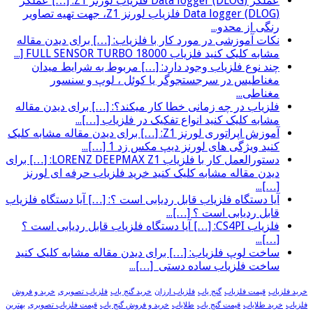
عملگر (Data logger (DLOG فلزیاب لورنز Z1: […] عملگر
(Data logger (DLOG فلزیاب لورنز Z1، جهت تهیه تصاویر
رنگی از محدو...
نکات آموزشی در مورد کار با فلزیاب: […] برای دیدن مقاله
مشابه کلیک کنید فلزیاب FULL SENSOR TURBO 18000 [...
چند نوع فلزیاب وجود دارد: […] مربوط به شرایط میدان
مغناطیس در سرجستجوگر یا کوئل ، لوپ و سنسور
مغناطی...
فلزیاب در چه زمانی خطا کار میکند؟: […] برای دیدن مقاله
مشابه کلیک کنید انواع تفکیک در فلزیاب […]...
آموزش اپراتوری لورنز Z1: […] برای دیدن مقاله مشابه کلیک
کنید ویژگی های لورنز دیپ مکس زد 1 […]...
دستورالعمل کار با فلزیاب LORENZ DEEPMAX Z1: […] برای
دیدن مقاله مشابه کلیک کنید خرید فلزیاب حرفه ای لورنز
[…]...
آیا دستگاه فلزیاب قابل ردیابی است ؟: […] آیا دستگاه فلزیاب
قابل ردیابی است ؟ […]...
فلزیاب CS4PI: […] آیا دستگاه فلزیاب قابل ردیابی است ؟
[…]...
ساخت لوپ فلزیاب: […] برای دیدن مقاله مشابه کلیک کنید
ساخت فلزیاب ساده دستی […]...
خرید فلزیاب
قیمت فلزیاب
گنج یاب
فلزیاب ارزان
خرید گنج یاب
فلزیاب تصویری
خرید و فروش
فلزیاب
خرید طلایاب
قیمت گنج یاب
طلایاب
خرید و فروش گنج یاب
قیمت فلزیاب تصویری
بهترین