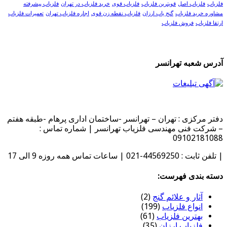
فلزیاب
فلزیاب اصل
قویترین فلزیاب
فلزیاب قوی
خرید فلزیاب در تهران
فلزیاب پیشرفته
مشاوره خرید فلزیاب
گنج یاب ارزان
فلزیاب نقطه زن قوی
اجاره فلزیاب تهران
تعمیرات فلزیاب
ارتقا فلزیاب
فروش فلزیاب
آدرس شعبه تهرانسر
دفتر مرکزی : تهران – تهرانسر -ساختمان اداری پرهام -طبقه هفتم
– شرکت فنی مهندسی فلزیاب تهرانسر | شماره تماس :
09102181088
| تلفن ثابت : 44569250-021 | ساعات تماس همه روزه 9 الی 17
دسته بندی فهرست:
آثار و علائم گنج
(2)
انواع فلزیاب
(199)
بهترین فلزیاب
(61)
فلزیاب ارزان
(35)