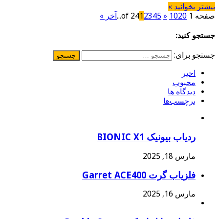
بیشتر بخوانید »
صفحه 1 of 24
20
10
»
5
4
3
2
1
...
آخر »
جستجو کنید:
جستجو برای:
اخیر
محبوب
دیدگاه ها
برچسب‌ها
ردیاب بیونیک BIONIC X1
مارس 18, 2025
فلزیاب گرت Garret ACE400
مارس 16, 2025