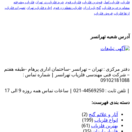
فلزیاب
فلزیاب اصل
قویترین فلزیاب
فلزیاب قوی
خرید فلزیاب در تهران
فلزیاب پیشرفته
مشاوره خرید فلزیاب
گنج یاب ارزان
فلزیاب نقطه زن قوی
اجاره فلزیاب تهران
تعمیرات فلزیاب
ارتقا فلزیاب
فروش فلزیاب
آدرس شعبه تهرانسر
دفتر مرکزی : تهران – تهرانسر -ساختمان اداری پرهام -طبقه هفتم
– شرکت فنی مهندسی فلزیاب تهرانسر | شماره تماس :
09102181088
| تلفن ثابت : 44569250-021 | ساعات تماس همه روزه 9 الی 17
دسته بندی فهرست:
آثار و علائم گنج
(2)
انواع فلزیاب
(199)
بهترین فلزیاب
(61)
فلزیاب ارزان
(35)