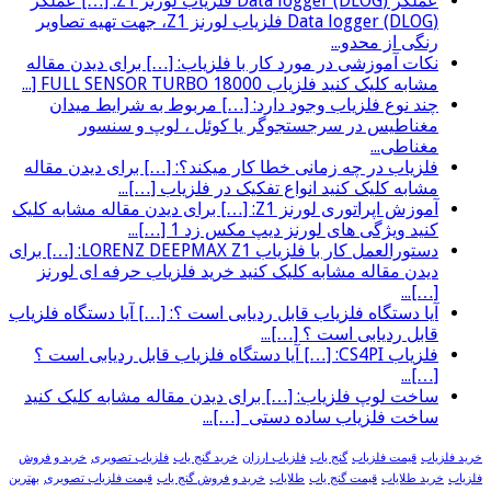
عملگر (Data logger (DLOG فلزیاب لورنز Z1: […] عملگر
(Data logger (DLOG فلزیاب لورنز Z1، جهت تهیه تصاویر
رنگی از محدو...
نکات آموزشی در مورد کار با فلزیاب: […] برای دیدن مقاله
مشابه کلیک کنید فلزیاب FULL SENSOR TURBO 18000 [...
چند نوع فلزیاب وجود دارد: […] مربوط به شرایط میدان
مغناطیس در سرجستجوگر یا کوئل ، لوپ و سنسور
مغناطی...
فلزیاب در چه زمانی خطا کار میکند؟: […] برای دیدن مقاله
مشابه کلیک کنید انواع تفکیک در فلزیاب […]...
آموزش اپراتوری لورنز Z1: […] برای دیدن مقاله مشابه کلیک
کنید ویژگی های لورنز دیپ مکس زد 1 […]...
دستورالعمل کار با فلزیاب LORENZ DEEPMAX Z1: […] برای
دیدن مقاله مشابه کلیک کنید خرید فلزیاب حرفه ای لورنز
[…]...
آیا دستگاه فلزیاب قابل ردیابی است ؟: […] آیا دستگاه فلزیاب
قابل ردیابی است ؟ […]...
فلزیاب CS4PI: […] آیا دستگاه فلزیاب قابل ردیابی است ؟
[…]...
ساخت لوپ فلزیاب: […] برای دیدن مقاله مشابه کلیک کنید
ساخت فلزیاب ساده دستی […]...
خرید فلزیاب
قیمت فلزیاب
گنج یاب
فلزیاب ارزان
خرید گنج یاب
فلزیاب تصویری
خرید و فروش
فلزیاب
خرید طلایاب
قیمت گنج یاب
طلایاب
خرید و فروش گنج یاب
قیمت فلزیاب تصویری
بهترین