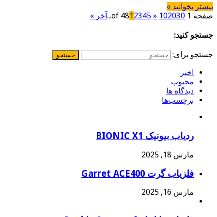
بیشتر بخوانید »
صفحه 1 of 48
30
20
10
»
5
4
3
2
1
...
آخر »
جستجو کنید:
جستجو برای:
اخیر
محبوب
دیدگاه ها
برچسب‌ها
ردیاب بیونیک BIONIC X1
مارس 18, 2025
فلزیاب گرت Garret ACE400
مارس 16, 2025