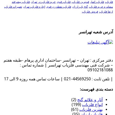
فلزیاب
فلزیاب اصل
قویترین فلزیاب
فلزیاب قوی
خرید فلزیاب در تهران
فلزیاب پیشرفته
مشاوره خرید فلزیاب
گنج یاب ارزان
فلزیاب نقطه زن قوی
اجاره فلزیاب تهران
تعمیرات فلزیاب
ارتقا فلزیاب
فروش فلزیاب
آدرس شعبه تهرانسر
دفتر مرکزی : تهران – تهرانسر -ساختمان اداری پرهام -طبقه هفتم
– شرکت فنی مهندسی فلزیاب تهرانسر | شماره تماس :
09102181088
| تلفن ثابت : 44569250-021 | ساعات تماس همه روزه 9 الی 17
دسته بندی فهرست:
آثار و علائم گنج
(2)
انواع فلزیاب
(199)
بهترین فلزیاب
(61)
فلزیاب ارزان
(35)