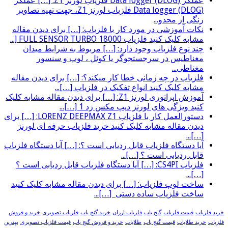
عملگر (Data logger (DLOG فلزیاب لورنز Z1: […] عملگر
(Data logger (DLOG فلزیاب لورنز Z1، جهت تهیه تصاویر
رنگی از محدو...
نکات آموزشی در مورد کار با فلزیاب: […] برای دیدن مقاله
مشابه کلیک کنید فلزیاب FULL SENSOR TURBO 18000 [...
چند نوع فلزیاب وجود دارد: […] مربوط به شرایط میدان
مغناطیس در سرجستجوگر یا کوئل ، لوپ و سنسور
مغناطی...
فلزیاب در چه زمانی خطا کار میکند؟: […] برای دیدن مقاله
مشابه کلیک کنید انواع تفکیک در فلزیاب […]...
آموزش اپراتوری لورنز Z1: […] برای دیدن مقاله مشابه کلیک
کنید ویژگی های لورنز دیپ مکس زد 1 […]...
دستورالعمل کار با فلزیاب LORENZ DEEPMAX Z1: […] برای
دیدن مقاله مشابه کلیک کنید خرید فلزیاب حرفه ای لورنز
[…]...
آیا دستگاه فلزیاب قابل ردیابی است ؟: […] آیا دستگاه فلزیاب
قابل ردیابی است ؟ […]...
فلزیاب CS4PI: […] آیا دستگاه فلزیاب قابل ردیابی است ؟
[…]...
ساخت لوپ فلزیاب: […] برای دیدن مقاله مشابه کلیک کنید
ساخت فلزیاب ساده دستی […]...
خرید فلزیاب
قیمت فلزیاب
گنج یاب
فلزیاب ارزان
خرید گنج یاب
فلزیاب تصویری
خرید و فروش
فلزیاب
خرید طلایاب
قیمت گنج یاب
طلایاب
خرید و فروش گنج یاب
قیمت فلزیاب تصویری
بهترین