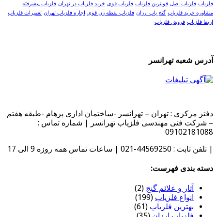
فلزیاب
فلزیاب اصل
قویترین فلزیاب
فلزیاب قوی
خرید فلزیاب در تهران
فلزیاب پیشرفته
مشاوره خرید فلزیاب
گنج یاب ارزان
فلزیاب نقطه زن قوی
اجاره فلزیاب تهران
تعمیرات فلزیاب
ارتقا فلزیاب
فروش فلزیاب
آدرس شعبه تهرانسر
دفتر مرکزی : تهران – تهرانسر -ساختمان اداری پرهام -طبقه هفتم
– شرکت فنی مهندسی فلزیاب تهرانسر | شماره تماس :
09102181088
| تلفن ثابت : 44569250-021 | ساعات تماس همه روزه 9 الی 17
دسته بندی فهرست:
آثار و علائم گنج
(2)
انواع فلزیاب
(199)
بهترین فلزیاب
(61)
فلزیاب ارزان
(35)