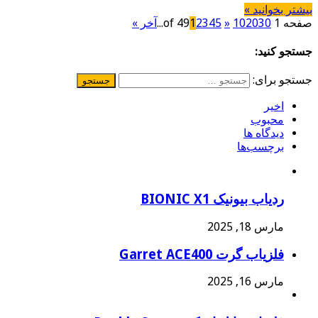
بیشتر بخوانید »
صفحه 1 of 49
30
20
10
»
5
4
3
2
1
...
آخر »
جستجو کنید:
جستجو برای:
اخیر
محبوب
دیدگاه ها
برچسب‌ها
ردیاب بیونیک BIONIC X1
مارس 18, 2025
فلزیاب گرت Garret ACE400
مارس 16, 2025