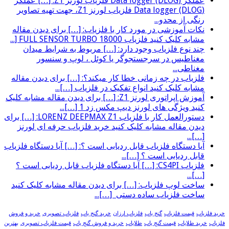
عملگر (Data logger (DLOG فلزیاب لورنز Z1: […] عملگر
(Data logger (DLOG فلزیاب لورنز Z1، جهت تهیه تصاویر
رنگی از محدو...
نکات آموزشی در مورد کار با فلزیاب: […] برای دیدن مقاله
مشابه کلیک کنید فلزیاب FULL SENSOR TURBO 18000 [...
چند نوع فلزیاب وجود دارد: […] مربوط به شرایط میدان
مغناطیس در سرجستجوگر یا کوئل ، لوپ و سنسور
مغناطی...
فلزیاب در چه زمانی خطا کار میکند؟: […] برای دیدن مقاله
مشابه کلیک کنید انواع تفکیک در فلزیاب […]...
آموزش اپراتوری لورنز Z1: […] برای دیدن مقاله مشابه کلیک
کنید ویژگی های لورنز دیپ مکس زد 1 […]...
دستورالعمل کار با فلزیاب LORENZ DEEPMAX Z1: […] برای
دیدن مقاله مشابه کلیک کنید خرید فلزیاب حرفه ای لورنز
[…]...
آیا دستگاه فلزیاب قابل ردیابی است ؟: […] آیا دستگاه فلزیاب
قابل ردیابی است ؟ […]...
فلزیاب CS4PI: […] آیا دستگاه فلزیاب قابل ردیابی است ؟
[…]...
ساخت لوپ فلزیاب: […] برای دیدن مقاله مشابه کلیک کنید
ساخت فلزیاب ساده دستی […]...
خرید فلزیاب
قیمت فلزیاب
گنج یاب
فلزیاب ارزان
خرید گنج یاب
فلزیاب تصویری
خرید و فروش
فلزیاب
خرید طلایاب
قیمت گنج یاب
طلایاب
خرید و فروش گنج یاب
قیمت فلزیاب تصویری
بهترین