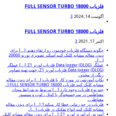
فلزیاب FULL SENSOR TURBO 18000
آگوست 14, 2024
3
فلزیاب FULL SENSOR TURBO 18000
اکتبر 17, 2021
3
چگونه دستگاه فلزیاب خودمون رو ارتقاء دهیم: […] برای
دیدن مقاله مشابه کلیک کنید اسکنر تصویری توربو 20000
[…]...
عملگر (Data logger (DLOG فلزیاب لورنز Z1: […] عملگر
(Data logger (DLOG فلزیاب لورنز Z1، جهت تهیه تصاویر
رنگی از محدو...
نکات آموزشی در مورد کار با فلزیاب: […] برای دیدن مقاله
مشابه کلیک کنید فلزیاب FULL SENSOR TURBO 18000 [...
چند نوع فلزیاب وجود دارد: […] مربوط به شرایط میدان
مغناطیس در سرجستجوگر یا کوئل ، لوپ و سنسور
مغناطی...
فلزیاب در چه زمانی خطا کار میکند؟: […] برای دیدن مقاله
مشابه کلیک کنید انواع تفکیک در فلزیاب […]...
آموزش اپراتوری لورنز Z1: […] برای دیدن مقاله مشابه کلیک