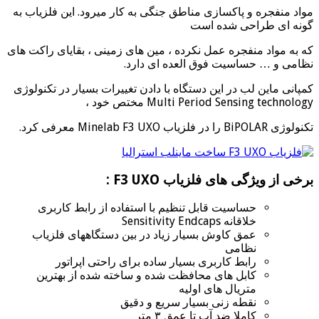
مواد منفجره و پاکسازی مناطق جنگی به کار میرود. این فلزیاب به
گونه ای طراحی شده است
که به مواد منفجره عمل نکرده ، مین های زمینی ، بقایای راکت های
نظامی و … حساسیت فوق العده ای دارد.
کمپانی ماین لب در این دستگاه با دادن تغییرات بسیار در تکنولوژی
Multi Period Sensing technology مختص خود ،
تکنولوژی BiPOLAR را در فلزیاب Minelab F3 UXO معرفی کرد.
برخی از ویژگی های فلزیاب F3 UXO :
حساسیت قابل تنظیم با استفاده از رابط کاربری
خلاقانه Sensitivity Endcaps
عمق کاوش بسیار زیاد در بین دستگاههای فلزیاب
نظامی
رابط کاربری بسیار ساده برای راحتی اپراتور
کابل های محافظت شده و ساخته شده از بهترین
متریال های اولیه
نقطه زنی بسیار سریع و دقیق
کاملا ضد آب تا عمق ۳ متر