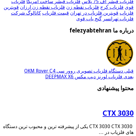
فلزیاب فیشر اف 75 پلاس
فلزیاب فیشر ساخت امریکا
فلزیاب
قوی
فلزیاب کرج
فلزیاب نقطه زن
فلزیاب نقطه زن ارزان
قویترین
فلزیاب
قویترین فلزیاب در تهران
قیمت فلزیاب
کاتالوگ شرکت
فلزیاب تهرانسر
گنج یاب قوی
درباره ما felezyabtehran
قبلی
دستگاه فلزیاب تصویری روور سی OKM Rover C4
بعدی
فلزیاب لورنز دیپ مکس DEEPMAX X6
محتوا پیشنهادی
CTX 3030
CTX 3030 CTX 3030 یکی از پیشرفته ترین و محبوب ترین دستگاه
های فلزیاب در …