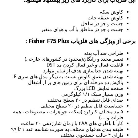
کاوش سکه
کاوش عتیقه جات
جست و جو در ساحل
جست و جو در مناطق با آب و هوای متغیر
برخی از ویژگی های فلزیاب Fisher F75 Plus :
طراحی ضد آب بدنه
تعمیر مجدد و رایگان(محدود در کشورهای خارجی)
قابلیت فعال و غیر فعال کردن مد DST
بهینه شدن جداسازی هدف از سایر موارد
بهینه شدن عمق کاوش نسبت به دیگر مدل های سری F
پالایش دو مرحله ای برای زمین های پر از آشغال
صفحه نمایش LCD بزرگ
وزن بسیار سبک ۱/۱ کیلوگرمی
صدای قابل تنظیم در ۲۰ سطح مختلف
حساسیت قابل تنظیم در ۲۰ سطح مختلف
۵ مد مختلف کارکرد (سکه ، جواهرات ، مصنوعات ، همه
فلزات و …)
کار با باطری های ۴AA با زمان شارژدهی ۴۰ ساعت
طبقه بندی هدفهای مختلف به صورت شناسه عدد ۱ تا ۹۹
دارای ۴ حالت جستجوی مختلف