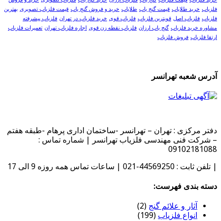
فلزیاب
خرید طلایاب
قیمت گنج یاب
طلایاب
خرید و فروش گنج یاب
قیمت فلزیاب تصویری
بهترین
فلزیاب
فلزیاب اصل
قویترین فلزیاب
فلزیاب قوی
خرید فلزیاب در تهران
فلزیاب پیشرفته
مشاوره خرید فلزیاب
گنج یاب ارزان
فلزیاب نقطه زن قوی
اجاره فلزیاب تهران
تعمیرات فلزیاب
ارتقا فلزیاب
فروش فلزیاب
آدرس شعبه تهرانسر
دفتر مرکزی : تهران – تهرانسر -ساختمان اداری پرهام -طبقه هفتم
– شرکت فنی مهندسی فلزیاب تهرانسر | شماره تماس :
09102181088
| تلفن ثابت : 44569250-021 | ساعات تماس همه روزه 9 الی 17
دسته بندی فهرست:
آثار و علائم گنج
(2)
انواع فلزیاب
(199)