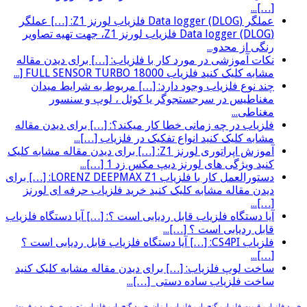
[…]...
عملگر (Data logger (DLOG فلزیاب لورنز Z1: […] عملگر
(Data logger (DLOG فلزیاب لورنز Z1، جهت تهیه تصاویر
رنگی از محدو...
نکات آموزشی در مورد کار با فلزیاب: […] برای دیدن مقاله
مشابه کلیک کنید فلزیاب FULL SENSOR TURBO 18000 [...
چند نوع فلزیاب وجود دارد: […] مربوط به شرایط میدان
مغناطیس در سرجستجوگر یا کوئل ، لوپ و سنسور
مغناطی...
فلزیاب در چه زمانی خطا کار میکند؟: […] برای دیدن مقاله
مشابه کلیک کنید انواع تفکیک در فلزیاب […]...
آموزش اپراتوری لورنز Z1: […] برای دیدن مقاله مشابه کلیک
کنید ویژگی های لورنز دیپ مکس زد 1 […]...
دستورالعمل کار با فلزیاب LORENZ DEEPMAX Z1: […] برای
دیدن مقاله مشابه کلیک کنید خرید فلزیاب حرفه ای لورنز
[…]...
آیا دستگاه فلزیاب قابل ردیابی است ؟: […] آیا دستگاه فلزیاب
قابل ردیابی است ؟ […]...
فلزیاب CS4PI: […] آیا دستگاه فلزیاب قابل ردیابی است ؟
[…]...
ساخت لوپ فلزیاب: […] برای دیدن مقاله مشابه کلیک کنید
ساخت فلزیاب ساده دستی […]...
خرید فلزیاب
قیمت فلزیاب
گنج یاب
فلزیاب ارزان
خرید گنج یاب
فلزیاب تصویری
خرید و فروش