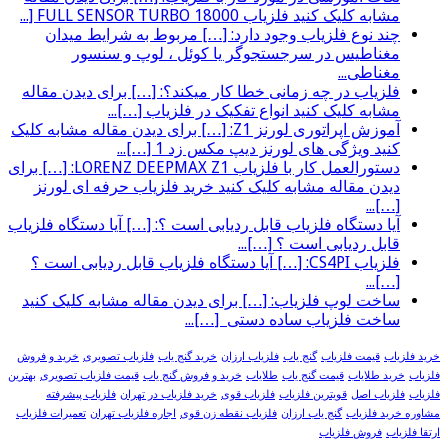
مشابه کلیک کنید فلزیاب FULL SENSOR TURBO 18000 [...
چند نوع فلزیاب وجود دارد: […] مربوط به شرایط میدان
مغناطیس در سرجستجوگر یا کوئل ، لوپ و سنسور
مغناطی...
فلزیاب در چه زمانی خطا کار میکند؟: […] برای دیدن مقاله
مشابه کلیک کنید انواع تفکیک در فلزیاب […]...
آموزش اپراتوری لورنز Z1: […] برای دیدن مقاله مشابه کلیک
کنید ویژگی های لورنز دیپ مکس زد 1 […]...
دستورالعمل کار با فلزیاب LORENZ DEEPMAX Z1: […] برای
دیدن مقاله مشابه کلیک کنید خرید فلزیاب حرفه ای لورنز
[…]...
آیا دستگاه فلزیاب قابل ردیابی است ؟: […] آیا دستگاه فلزیاب
قابل ردیابی است ؟ […]...
فلزیاب CS4PI: […] آیا دستگاه فلزیاب قابل ردیابی است ؟
[…]...
ساخت لوپ فلزیاب: […] برای دیدن مقاله مشابه کلیک کنید
ساخت فلزیاب ساده دستی […]...
خرید فلزیاب
قیمت فلزیاب
گنج یاب
فلزیاب ارزان
خرید گنج یاب
فلزیاب تصویری
خرید و فروش
فلزیاب
خرید طلایاب
قیمت گنج یاب
طلایاب
خرید و فروش گنج یاب
قیمت فلزیاب تصویری
بهترین
فلزیاب
فلزیاب اصل
قویترین فلزیاب
فلزیاب قوی
خرید فلزیاب در تهران
فلزیاب پیشرفته
مشاوره خرید فلزیاب
گنج یاب ارزان
فلزیاب نقطه زن قوی
اجاره فلزیاب تهران
تعمیرات فلزیاب
ارتقا فلزیاب
فروش فلزیاب