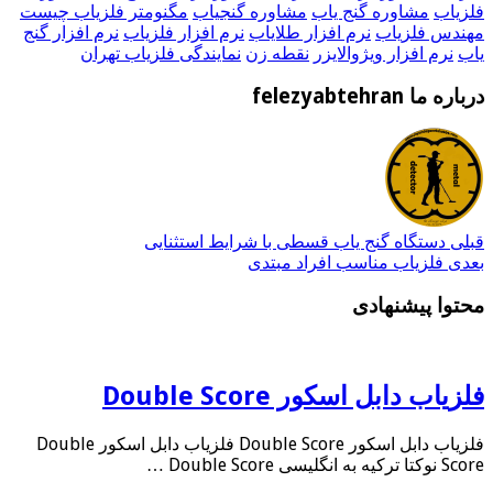
فلزیاب
مشاوره گنج یاب
مشاوره گنجیاب
مگنومتر فلزیاب چیست
مهندس فلزیاب
نرم افزار طلایاب
نرم افزار فلزیاب
نرم افزار گنج
یاب
نرم افزار ویژوالایزر
نقطه زن
نمایندگی فلزیاب تهران
درباره ما felezyabtehran
قبلی
دستگاه گنج یاب قسطی با شرایط استثنایی
بعدی
فلزیاب مناسب افراد مبتدی
محتوا پیشنهادی
فلزیاب دابل اسکور Double Score
فلزیاب دابل اسکور Double Score فلزیاب دابل اسکور Double
Score نوکتا ترکیه به انگلیسی Double Score …