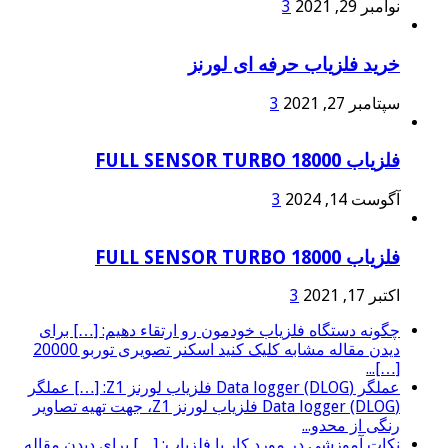
نوامبر 29, 2021
3
خرید فلزیاب حرفه ای لورنز
سپتامبر 27, 2021
3
فلزیاب FULL SENSOR TURBO 18000
آگوست 14, 2024
3
فلزیاب FULL SENSOR TURBO 18000
اکتبر 17, 2021
3
چگونه دستگاه فلزیاب خودمون رو ارتقاء دهیم: […] برای
دیدن مقاله مشابه کلیک کنید اسکنر تصویری توربو 20000
[…]...
عملگر (Data logger (DLOG فلزیاب لورنز Z1: […] عملگر
(Data logger (DLOG فلزیاب لورنز Z1، جهت تهیه تصاویر
رنگی از محدو...
نکات آموزشی در مورد کار با فلزیاب: […] برای دیدن مقاله