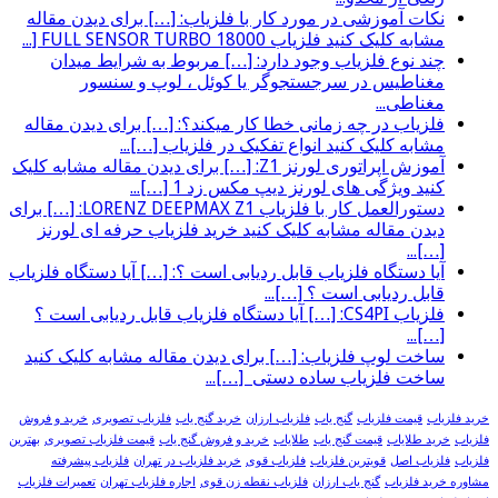
نکات آموزشی در مورد کار با فلزیاب: […] برای دیدن مقاله
مشابه کلیک کنید فلزیاب FULL SENSOR TURBO 18000 [...
چند نوع فلزیاب وجود دارد: […] مربوط به شرایط میدان
مغناطیس در سرجستجوگر یا کوئل ، لوپ و سنسور
مغناطی...
فلزیاب در چه زمانی خطا کار میکند؟: […] برای دیدن مقاله
مشابه کلیک کنید انواع تفکیک در فلزیاب […]...
آموزش اپراتوری لورنز Z1: […] برای دیدن مقاله مشابه کلیک
کنید ویژگی های لورنز دیپ مکس زد 1 […]...
دستورالعمل کار با فلزیاب LORENZ DEEPMAX Z1: […] برای
دیدن مقاله مشابه کلیک کنید خرید فلزیاب حرفه ای لورنز
[…]...
آیا دستگاه فلزیاب قابل ردیابی است ؟: […] آیا دستگاه فلزیاب
قابل ردیابی است ؟ […]...
فلزیاب CS4PI: […] آیا دستگاه فلزیاب قابل ردیابی است ؟
[…]...
ساخت لوپ فلزیاب: […] برای دیدن مقاله مشابه کلیک کنید
ساخت فلزیاب ساده دستی […]...
خرید فلزیاب
قیمت فلزیاب
گنج یاب
فلزیاب ارزان
خرید گنج یاب
فلزیاب تصویری
خرید و فروش
فلزیاب
خرید طلایاب
قیمت گنج یاب
طلایاب
خرید و فروش گنج یاب
قیمت فلزیاب تصویری
بهترین
فلزیاب
فلزیاب اصل
قویترین فلزیاب
فلزیاب قوی
خرید فلزیاب در تهران
فلزیاب پیشرفته
مشاوره خرید فلزیاب
گنج یاب ارزان
فلزیاب نقطه زن قوی
اجاره فلزیاب تهران
تعمیرات فلزیاب