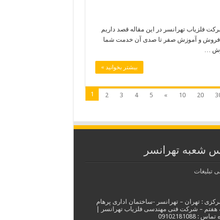
کت فلزیاب تهرانسر در این مقاله قصد داریم
از فروش و آموزش صفر تا صدی آن خدمت شما
وزش …
بیشتر بخوانید »
1
2
3
4
5
»
10
20
3
س شعبه تهرانسر
رکزی : تهران – تهرانسر -ساختمان اداری پرهام
 هفتم – شرکت فنی مهندسی فلزیاب تهرانسر |
 : 09102181088