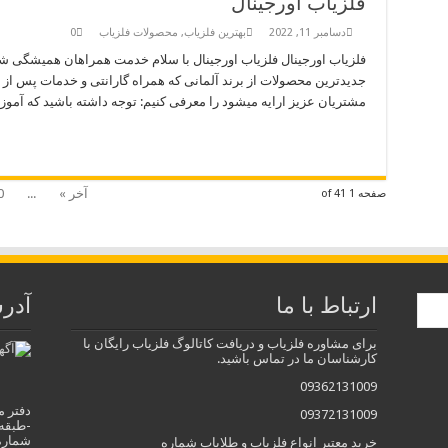
فلزیاب اورجینال
دسامبر 11, 2022
بهترین فلزیاب
,
محصولات فلزیاب
0
فلزیاب اورجینال فلزیاب اورجینال با سلام خدمت همراهان همیشگی شر
جدیدترین محصولات از برند آلمانی که همراه گارانتی و خدمات پس 
مشتریان عزیز ارایه میشود را معرفی کنیم: توجه داشته باشید که آم
آخر »
...
0
صفحه 1 of 41
ارتباط با ما
آدر
برای مشاوره فلزیاب و دریافت کاتالوگ فلزیاب رایگان با
کارشناسان ما در تماس باشید.
09362131009
دفتر م
09372131009
-طبقه
شماره تماس
خرید معتبر انواع فلزیاب و طلایاب شماره