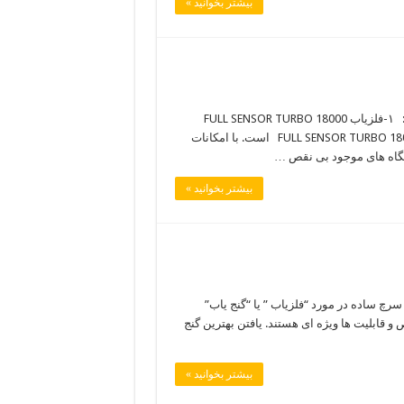
بیشتر بخوانید »
جدیدترین فلزیاب تصویری ۲۰۲۱ انواع سنسور و سوپر سنسور فلزیاب: ۱-فلزیاب FULL SENSOR TURBO 18000
بهترین و قوی ترین فلزیابی که تا به حال ساخته شده است به نام FULL SENSOR TURBO 18000 است. با امکانات
تگاه های موجود بی نقص …
بیشتر بخوانید »
 سرچ ساده در مورد “فلزیاب ” یا “گنج یاب”
 قابلیت ها ویژه ای هستند. یافتن بهترین گنج
بیشتر بخوانید »