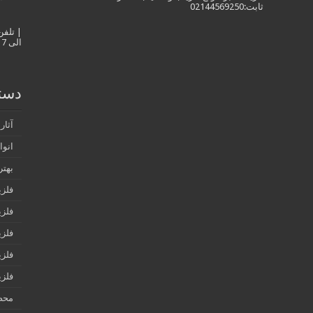
ثابت:02144569250
الی 17
دست
آثار
انوا
بهتر
فلزی
فلزی
فلزی
فلز
فلزی
محص