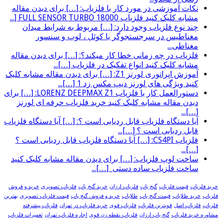
نکات آموزشی در مورد کار با فلزیاب: […] برای دیدن مقاله
مشابه کلیک کنید فلزیاب FULL SENSOR TURBO 18000 [...
چند نوع فلزیاب وجود دارد: […] مربوط به شرایط میدان
مغناطیس در سرجستجوگر یا کوئل ، لوپ و سنسور
مغناطی...
فلزیاب در چه زمانی خطا کار میکند؟: […] برای دیدن مقاله
مشابه کلیک کنید انواع تفکیک در فلزیاب […]...
آموزش اپراتوری لورنز Z1: […] برای دیدن مقاله مشابه کلیک
کنید ویژگی های لورنز دیپ مکس زد 1 […]...
دستورالعمل کار با فلزیاب LORENZ DEEPMAX Z1: […] برای
دیدن مقاله مشابه کلیک کنید خرید فلزیاب حرفه ای لورنز
[…]...
آیا دستگاه فلزیاب قابل ردیابی است ؟: […] آیا دستگاه فلزیاب
قابل ردیابی است ؟ […]...
فلزیاب CS4PI: […] آیا دستگاه فلزیاب قابل ردیابی است ؟
[…]...
ساخت لوپ فلزیاب: […] برای دیدن مقاله مشابه کلیک کنید
ساخت فلزیاب ساده دستی […]...
خرید فلزیاب
قیمت فلزیاب
گنج یاب
فلزیاب ارزان
خرید گنج یاب
فلزیاب تصویری
خرید و فروش
فلزیاب
خرید طلایاب
قیمت گنج یاب
طلایاب
خرید و فروش گنج یاب
قیمت فلزیاب تصویری
بهترین
فلزیاب
فلزیاب اصل
قویترین فلزیاب
فلزیاب قوی
خرید فلزیاب در تهران
فلزیاب پیشرفته
مشاوره خرید فلزیاب
گنج یاب ارزان
فلزیاب نقطه زن قوی
اجاره فلزیاب تهران
تعمیرات فلزیاب