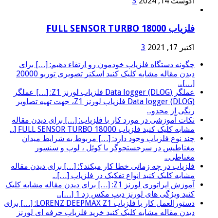
آگوست 14, 2024
3
فلزیاب FULL SENSOR TURBO 18000
اکتبر 17, 2021
3
چگونه دستگاه فلزیاب خودمون رو ارتقاء دهیم: […] برای
دیدن مقاله مشابه کلیک کنید اسکنر تصویری توربو 20000
[…]...
عملگر (Data logger (DLOG فلزیاب لورنز Z1: […] عملگر
(Data logger (DLOG فلزیاب لورنز Z1، جهت تهیه تصاویر
رنگی از محدو...
نکات آموزشی در مورد کار با فلزیاب: […] برای دیدن مقاله
مشابه کلیک کنید فلزیاب FULL SENSOR TURBO 18000 [...
چند نوع فلزیاب وجود دارد: […] مربوط به شرایط میدان
مغناطیس در سرجستجوگر یا کوئل ، لوپ و سنسور
مغناطی...
فلزیاب در چه زمانی خطا کار میکند؟: […] برای دیدن مقاله
مشابه کلیک کنید انواع تفکیک در فلزیاب […]...
آموزش اپراتوری لورنز Z1: […] برای دیدن مقاله مشابه کلیک
کنید ویژگی های لورنز دیپ مکس زد 1 […]...
دستورالعمل کار با فلزیاب LORENZ DEEPMAX Z1: […] برای
دیدن مقاله مشابه کلیک کنید خرید فلزیاب حرفه ای لورنز