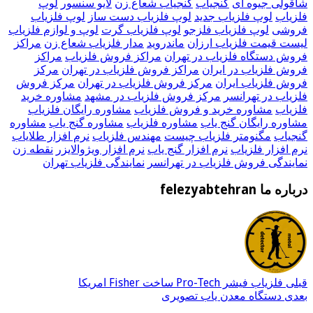
شاقولی جیوه ای
گنجیاب
گنجیاب شعاع زن
لایو سنسور
لوپ
فلزیاب
لوپ فلزیاب جدید
لوپ فلزیاب دست ساز
لوپ فلزیاب
فروشی
لوپ فلزیاب فلزجو
لوپ فلزیاب گرت
لوپ و لوازم فلزیاب
لیست قیمت فلزیاب ارزان
ماندروید
مدار فلزیاب شعاع زن
مراکز
فروش دستگاه فلزیاب در تهران
مراکز فروش فلزیاب
مراکز
فروش فلزیاب در ایران
مراکز فروش فلزیاب در تهران
مرکز
فروش فلزیاب ایران
مرکز فروش فلزیاب در تهران
مرکز فروش
فلزیاب در تهرانسر
مرکز فروش فلزیاب در مشهد
مشاوره خرید
فلزیاب
مشاوره خرید و فروش فلزیاب
مشاوره رایگان فلزیاب
مشاوره رایگان گنج یاب
مشاوره فلزیاب
مشاوره گنج یاب
مشاوره
گنجیاب
مگنومتر فلزیاب چیست
مهندس فلزیاب
نرم افزار طلایاب
نرم افزار فلزیاب
نرم افزار گنج یاب
نرم افزار ویژوالایزر
نقطه زن
نمایندگی فروش فلزیاب در تهرانسر
نمایندگی فلزیاب تهران
درباره ما felezyabtehran
قبلی
فلزیاب فیشر Pro-Tech ساخت Fisher امریکا
بعدی
دستگاه معدن یاب تصویری