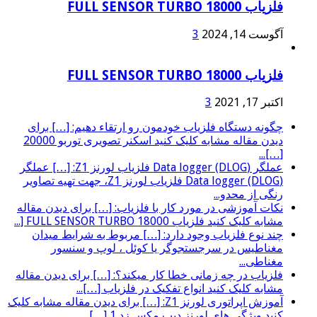
فلزیاب FULL SENSOR TURBO 18000
آگوست 14, 2024
3
فلزیاب FULL SENSOR TURBO 18000
اکتبر 17, 2021
3
چگونه دستگاه فلزیاب خودمون رو ارتقاء دهیم: […] برای
دیدن مقاله مشابه کلیک کنید اسکنر تصویری توربو 20000
[…]...
عملگر (Data logger (DLOG فلزیاب لورنز Z1: […] عملگر
(Data logger (DLOG فلزیاب لورنز Z1، جهت تهیه تصاویر
رنگی از محدو...
نکات آموزشی در مورد کار با فلزیاب: […] برای دیدن مقاله
مشابه کلیک کنید فلزیاب FULL SENSOR TURBO 18000 [...
چند نوع فلزیاب وجود دارد: […] مربوط به شرایط میدان
مغناطیس در سرجستجوگر یا کوئل ، لوپ و سنسور
مغناطی...
فلزیاب در چه زمانی خطا کار میکند؟: […] برای دیدن مقاله
مشابه کلیک کنید انواع تفکیک در فلزیاب […]...
آموزش اپراتوری لورنز Z1: […] برای دیدن مقاله مشابه کلیک
کنید ویژگی های لورنز دیپ مکس زد 1 […]...