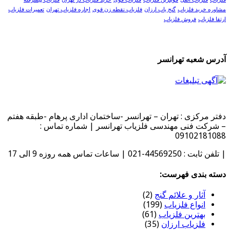
مشاوره خرید فلزیاب
گنج یاب ارزان
فلزیاب نقطه زن قوی
اجاره فلزیاب تهران
تعمیرات فلزیاب
ارتقا فلزیاب
فروش فلزیاب
آدرس شعبه تهرانسر
دفتر مرکزی : تهران – تهرانسر -ساختمان اداری پرهام -طبقه هفتم
– شرکت فنی مهندسی فلزیاب تهرانسر | شماره تماس :
09102181088
| تلفن ثابت : 44569250-021 | ساعات تماس همه روزه 9 الی 17
دسته بندی فهرست:
آثار و علائم گنج
(2)
انواع فلزیاب
(199)
بهترین فلزیاب
(61)
فلزیاب ارزان
(35)