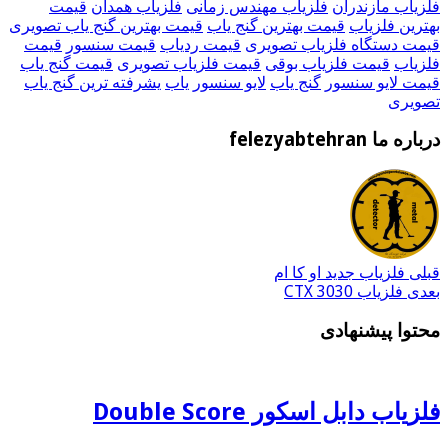
فلزیاب مازندران
فلزیاب مهندس زمانی
فلزیاب همدان
قیمت
بهترین فلزیاب
قیمت بهترین گنج یاب
قیمت بهترین گنج یاب تصویری
قیمت دستگاه فلزیاب تصویری
قیمت ردیاب
قیمت سنسور
قیمت
فلزیاب
قیمت فلزیاب بوقی
قیمت فلزیاب تصویری
قیمت گنج یاب
قیمت لایو سنسور
گنج یاب
لایو سنسور
یاب
یشرفته ترین گنج یاب
تصویری
درباره ما felezyabtehran
قبلی
فلزیاب جدید او کا ام
بعدی
فلزیاب CTX 3030
محتوا پیشنهادی
فلزیاب دابل اسکور Double Score