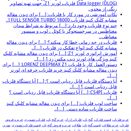
(Data logger (DLOG فلزیاب لورنز Z1، جهت تهیه تصاویر
رنگی از محدو...
نکات آموزشی در مورد کار با فلزیاب: […] برای دیدن مقاله
مشابه کلیک کنید فلزیاب FULL SENSOR TURBO 18000 [...
چند نوع فلزیاب وجود دارد: […] مربوط به شرایط میدان
مغناطیس در سرجستجوگر یا کوئل ، لوپ و سنسور
مغناطی...
فلزیاب در چه زمانی خطا کار میکند؟: […] برای دیدن مقاله
مشابه کلیک کنید انواع تفکیک در فلزیاب […]...
آموزش اپراتوری لورنز Z1: […] برای دیدن مقاله مشابه کلیک
کنید ویژگی های لورنز دیپ مکس زد 1 […]...
دستورالعمل کار با فلزیاب LORENZ DEEPMAX Z1: […] برای
دیدن مقاله مشابه کلیک کنید خرید فلزیاب حرفه ای لورنز
[…]...
آیا دستگاه فلزیاب قابل ردیابی است ؟: […] آیا دستگاه فلزیاب
قابل ردیابی است ؟ […]...
فلزیاب CS4PI: […] آیا دستگاه فلزیاب قابل ردیابی است ؟
[…]...
ساخت لوپ فلزیاب: […] برای دیدن مقاله مشابه کلیک کنید
ساخت فلزیاب ساده دستی […]...
خرید فلزیاب
قیمت فلزیاب
گنج یاب
فلزیاب ارزان
خرید گنج یاب
فلزیاب تصویری
خرید و فروش
فلزیاب
خرید طلایاب
قیمت گنج یاب
طلایاب
خرید و فروش گنج یاب
قیمت فلزیاب تصویری
بهترین
فلزیاب
فلزیاب اصل
قویترین فلزیاب
فلزیاب قوی
خرید فلزیاب در تهران
فلزیاب پیشرفته