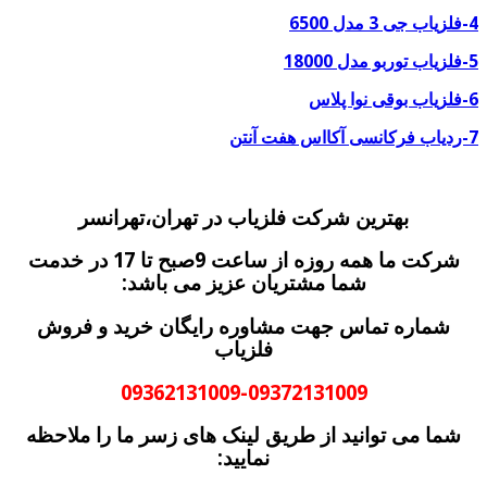
4-فلزیاب جی 3 مدل 6500
5-فلزیاب توربو مدل 18000
6-فلزیاب بوقی نوا پلاس
7-ردیاب فرکانسی آکااس هفت آنتن
بهترین شرکت فلزیاب در تهران،تهرانسر
شرکت ما همه روزه از ساعت 9صبح تا 17 در خدمت
شما مشتریان عزیز می باشد:
شماره تماس جهت مشاوره رایگان خرید و فروش
فلزیاب
09362131009-09372131009
شما می توانید از طریق لینک های زسر ما را ملاحظه
نمایید: