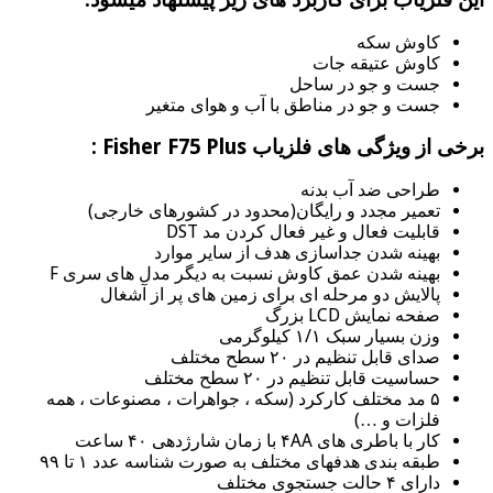
کاوش سکه
کاوش عتیقه جات
جست و جو در ساحل
جست و جو در مناطق با آب و هوای متغیر
برخی از ویژگی های فلزیاب Fisher F75 Plus :
طراحی ضد آب بدنه
تعمیر مجدد و رایگان(محدود در کشورهای خارجی)
قابلیت فعال و غیر فعال کردن مد DST
بهینه شدن جداسازی هدف از سایر موارد
بهینه شدن عمق کاوش نسبت به دیگر مدل های سری F
پالایش دو مرحله ای برای زمین های پر از آشغال
صفحه نمایش LCD بزرگ
وزن بسیار سبک ۱/۱ کیلوگرمی
صدای قابل تنظیم در ۲۰ سطح مختلف
حساسیت قابل تنظیم در ۲۰ سطح مختلف
۵ مد مختلف کارکرد (سکه ، جواهرات ، مصنوعات ، همه
فلزات و …)
کار با باطری های ۴AA با زمان شارژدهی ۴۰ ساعت
طبقه بندی هدفهای مختلف به صورت شناسه عدد ۱ تا ۹۹
دارای ۴ حالت جستجوی مختلف