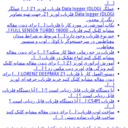
[…]...
عملگر (Data logger (DLOG فلزیاب لورنز Z1: […] عملگر
(Data logger (DLOG فلزیاب لورنز Z1، جهت تهیه تصاویر
رنگی از محدو...
نکات آموزشی در مورد کار با فلزیاب: […] برای دیدن مقاله
مشابه کلیک کنید فلزیاب FULL SENSOR TURBO 18000 [...
چند نوع فلزیاب وجود دارد: […] مربوط به شرایط میدان
مغناطیس در سرجستجوگر یا کوئل ، لوپ و سنسور
مغناطی...
فلزیاب در چه زمانی خطا کار میکند؟: […] برای دیدن مقاله
مشابه کلیک کنید انواع تفکیک در فلزیاب […]...
آموزش اپراتوری لورنز Z1: […] برای دیدن مقاله مشابه کلیک
کنید ویژگی های لورنز دیپ مکس زد 1 […]...
دستورالعمل کار با فلزیاب LORENZ DEEPMAX Z1: […] برای
دیدن مقاله مشابه کلیک کنید خرید فلزیاب حرفه ای لورنز
[…]...
آیا دستگاه فلزیاب قابل ردیابی است ؟: […] آیا دستگاه فلزیاب
قابل ردیابی است ؟ […]...
فلزیاب CS4PI: […] آیا دستگاه فلزیاب قابل ردیابی است ؟
[…]...
ساخت لوپ فلزیاب: […] برای دیدن مقاله مشابه کلیک کنید
ساخت فلزیاب ساده دستی […]...
خرید فلزیاب
قیمت فلزیاب
گنج یاب
فلزیاب ارزان
خرید گنج یاب
فلزیاب تصویری
خرید و فروش