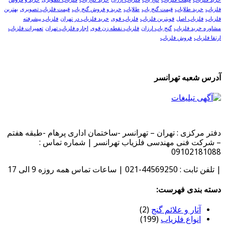
فلزیاب
خرید طلایاب
قیمت گنج یاب
طلایاب
خرید و فروش گنج یاب
قیمت فلزیاب تصویری
بهترین
فلزیاب
فلزیاب اصل
قویترین فلزیاب
فلزیاب قوی
خرید فلزیاب در تهران
فلزیاب پیشرفته
مشاوره خرید فلزیاب
گنج یاب ارزان
فلزیاب نقطه زن قوی
اجاره فلزیاب تهران
تعمیرات فلزیاب
ارتقا فلزیاب
فروش فلزیاب
آدرس شعبه تهرانسر
دفتر مرکزی : تهران – تهرانسر -ساختمان اداری پرهام -طبقه هفتم
– شرکت فنی مهندسی فلزیاب تهرانسر | شماره تماس :
09102181088
| تلفن ثابت : 44569250-021 | ساعات تماس همه روزه 9 الی 17
دسته بندی فهرست:
آثار و علائم گنج
(2)
انواع فلزیاب
(199)