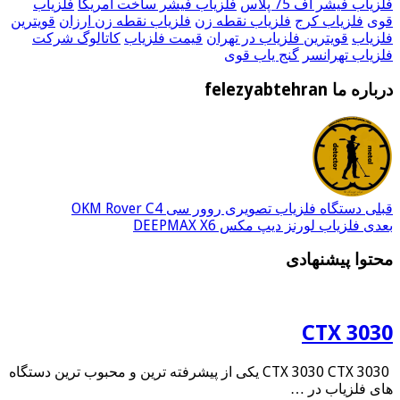
فلزیاب فیشر اف 75 پلاس
فلزیاب فیشر ساخت امریکا
فلزیاب
قوی
فلزیاب کرج
فلزیاب نقطه زن
فلزیاب نقطه زن ارزان
قویترین
فلزیاب
قویترین فلزیاب در تهران
قیمت فلزیاب
کاتالوگ شرکت
فلزیاب تهرانسر
گنج یاب قوی
درباره ما felezyabtehran
قبلی
دستگاه فلزیاب تصویری روور سی OKM Rover C4
بعدی
فلزیاب لورنز دیپ مکس DEEPMAX X6
محتوا پیشنهادی
CTX 3030
CTX 3030 CTX 3030 یکی از پیشرفته ترین و محبوب ترین دستگاه
های فلزیاب در …