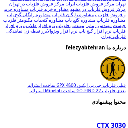
تهران
مرکز فروش فلزیاب ایران
مرکز فروش فلزیاب در تهران
مرکز فروش فلزیاب در مشهد
مشاوره خرید فلزیاب
مشاوره خرید
و فروش فلزیاب
مشاوره رایگان فلزیاب
مشاوره رایگان گنج یاب
مشاوره فلزیاب
مشاوره گنج یاب
مشاوره گنجیاب
مگنومتر فلزیاب
چیست
مهندس زمانی
مهندس فلزیاب
نرم افزار طلایاب
نرم افزار
فلزیاب
نرم افزار گنج یاب
نرم افزار ویژوالایزر
نقطه زن
نمایندگی
فلزیاب تهران
درباره ما felezyabtehran
قبلی
فلزیاب جی پی ایکس GPX 4800 ساخت استرالیا
بعدی
فلزیاب GO-FIND 22 ساخت Minelab استرالیا
محتوا پیشنهادی
CTX 3030