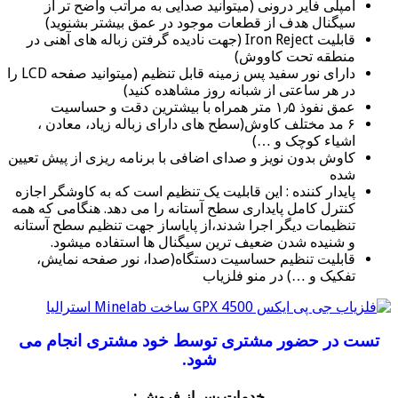
آمپلی فایر درونی (میتوانید صدایی به مراتب واضح تر از
سیگنال هدف از قطعات موجود در عمق بیشتر بشنوید)
قابلیت
Iron Reject (جهت نادیده گرفتن زباله های آهنی در
منطقه تحت کاووش)
دارای نور سفید پس زمینه قابل تنظیم (میتوانید صفحه LCD را
در هر ساعتی از شبانه روز مشاهده کنید)
عمق نفوذ ۱٫۵ متر همراه با بیشترین دقت و حساسیت
۶ مد مختلف کاوش(سطح های دارای زباله زیاد، معادن ،
اشیاء کوچک و …)
کاوش بدون نویز و صدای اضافی با برنامه ریزی از پیش تعیین
شده
پایدار کننده : این قابلیت یک تنظیم است که به کاوشگر اجازه
کنترل کامل پایداری سطح آستانه را می دهد. هنگامی که همه
تنظیمات دیگر اجرا شدند،از پایاساز جهت تنظیم سطح آستانه
و شنیده شدن ضعیف ترین سیگنال ها استفاده میشود.
قابلیت تنظیم حساسیت دستگاه(صدا، نور صفحه نمایش،
تفکیک و …) در منو فلزیاب
تست در حضور مشتری توسط خود مشتری انجام می
شود.
خدمات پس از فروش :