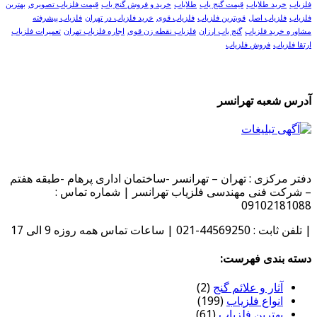
فلزیاب
خرید طلایاب
قیمت گنج یاب
طلایاب
خرید و فروش گنج یاب
قیمت فلزیاب تصویری
بهترین
فلزیاب
فلزیاب اصل
قویترین فلزیاب
فلزیاب قوی
خرید فلزیاب در تهران
فلزیاب پیشرفته
مشاوره خرید فلزیاب
گنج یاب ارزان
فلزیاب نقطه زن قوی
اجاره فلزیاب تهران
تعمیرات فلزیاب
ارتقا فلزیاب
فروش فلزیاب
آدرس شعبه تهرانسر
دفتر مرکزی : تهران – تهرانسر -ساختمان اداری پرهام -طبقه هفتم
– شرکت فنی مهندسی فلزیاب تهرانسر | شماره تماس :
09102181088
| تلفن ثابت : 44569250-021 | ساعات تماس همه روزه 9 الی 17
دسته بندی فهرست:
آثار و علائم گنج
(2)
انواع فلزیاب
(199)
بهترین فلزیاب
(61)