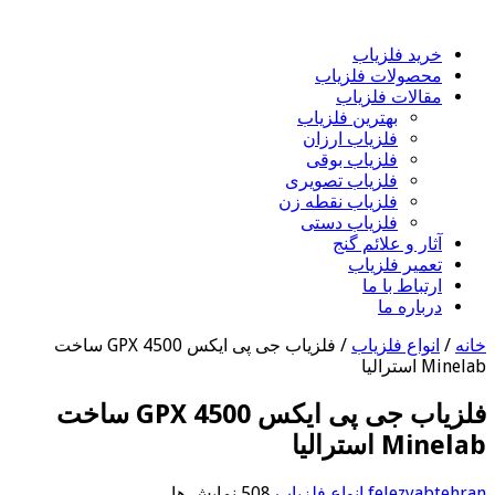
خرید فلزیاب
محصولات فلزیاب
مقالات فلزیاب
بهترین فلزیاب
فلزیاب ارزان
فلزیاب بوقی
فلزیاب تصویری
فلزیاب نقطه زن
فلزیاب دستی
آثار و علائم گنج
تعمیر فلزیاب
ارتباط با ما
درباره ما
خانه
/
انواع فلزیاب
/
فلزیاب جی پی ایکس GPX 4500 ساخت
Minelab استرالیا
فلزیاب جی پی ایکس GPX 4500 ساخت
Minelab استرالیا
felezyabtehran
انواع فلزیاب
508 نمایش ها