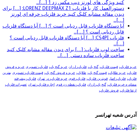
کنید ویژگی های لورنز دیپ مکس زد 1 […]...
دستورالعمل کار با فلزیاب LORENZ DEEPMAX Z1: […] برای
دیدن مقاله مشابه کلیک کنید خرید فلزیاب حرفه ای لورنز
[…]...
آیا دستگاه فلزیاب قابل ردیابی است ؟: […] آیا دستگاه فلزیاب
قابل ردیابی است ؟ […]...
فلزیاب CS4PI: […] آیا دستگاه فلزیاب قابل ردیابی است ؟
[…]...
ساخت لوپ فلزیاب: […] برای دیدن مقاله مشابه کلیک کنید
ساخت فلزیاب ساده دستی […]...
خرید فلزیاب
قیمت فلزیاب
گنج یاب
فلزیاب ارزان
خرید گنج یاب
فلزیاب تصویری
خرید و فروش
فلزیاب
خرید طلایاب
قیمت گنج یاب
طلایاب
خرید و فروش گنج یاب
قیمت فلزیاب تصویری
بهترین
فلزیاب
فلزیاب اصل
قویترین فلزیاب
فلزیاب قوی
خرید فلزیاب در تهران
فلزیاب پیشرفته
مشاوره خرید فلزیاب
گنج یاب ارزان
فلزیاب نقطه زن قوی
اجاره فلزیاب تهران
تعمیرات فلزیاب
ارتقا فلزیاب
فروش فلزیاب
آدرس شعبه تهرانسر