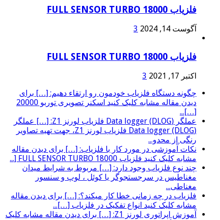
فلزیاب FULL SENSOR TURBO 18000
آگوست 14, 2024
3
فلزیاب FULL SENSOR TURBO 18000
اکتبر 17, 2021
3
چگونه دستگاه فلزیاب خودمون رو ارتقاء دهیم: […] برای
دیدن مقاله مشابه کلیک کنید اسکنر تصویری توربو 20000
[…]...
عملگر (Data logger (DLOG فلزیاب لورنز Z1: […] عملگر
(Data logger (DLOG فلزیاب لورنز Z1، جهت تهیه تصاویر
رنگی از محدو...
نکات آموزشی در مورد کار با فلزیاب: […] برای دیدن مقاله
مشابه کلیک کنید فلزیاب FULL SENSOR TURBO 18000 [...
چند نوع فلزیاب وجود دارد: […] مربوط به شرایط میدان
مغناطیس در سرجستجوگر یا کوئل ، لوپ و سنسور
مغناطی...
فلزیاب در چه زمانی خطا کار میکند؟: […] برای دیدن مقاله
مشابه کلیک کنید انواع تفکیک در فلزیاب […]...
آموزش اپراتوری لورنز Z1: […] برای دیدن مقاله مشابه کلیک