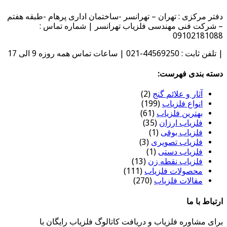
دفتر مرکزی : تهران – تهرانسر -ساختمان اداری پرهام -طبقه هفتم
– شرکت فنی مهندسی فلزیاب تهرانسر | شماره تماس :
09102181088
| تلفن ثابت : 44569250-021 | ساعات تماس همه روزه 9 الی 17
دسته بندی فهرست:
آثار و علائم گنج
(2)
انواع فلزیاب
(199)
بهترین فلزیاب
(61)
فلزیاب ارزان
(35)
فلزیاب بوقی
(1)
فلزیاب تصویری
(3)
فلزیاب دستی
(1)
فلزیاب نقطه زن
(13)
محصولات فلزیاب
(111)
مقالات فلزیاب
(270)
ارتباط با ما
برای مشاوره فلزیاب و دریافت کاتالوگ فلزیاب رایگان با