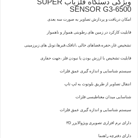
ویژگی دستگاه فلزیاب SUPER
SENSOR G3-6500
امکان دریافت و پردازش تصاویر به صورت سه بعدی
قابلیت کارکرد در زمین های رطوبتی هموار و ناهموار
تشخیص غار،حفره،فضاهای خالی ،اتاقک،قبرها،تونل های زیرزمینی
قابلیت تشخیص با ارزش بودن یا نبودن فلز ،جهت حفاری
سیستم شناسایی و اندازه گیری عمق فلزات
انتقال تصاویر از طریق بلوتوث به لپ تاپ
شناسایی میدان مغناطیسی فلزات
سیستم شناسایی و اندازه گیری عمق فلزات
دارای نرم افزاری تصویری ویژوالایزر ۳D
دارای دفترچه راهنما